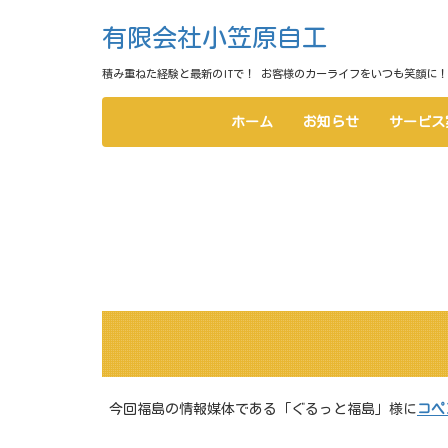
有限会社小笠原自工
積み重ねた経験と最新のITで！ お客様のカーライフをいつも笑顔に！
ホーム
お知らせ
サービス
今回福島の情報媒体である「ぐるっと福島」様に
コペ