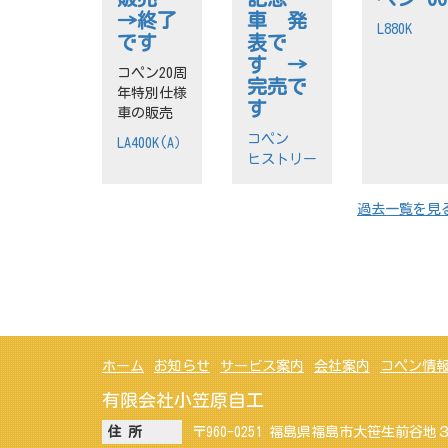
→終了
車 発
L880K
です
表で
す →
コペン20周
完売で
年特別仕様
す
車の販売
コペン
LA400K(A）
ヒストリー
過去一覧を見
ホーム
お知らせ
サービス案内
会社案内
コペン情
有限会社小笠原自工
住 所
〒960-0251 福島県福島市大笹生前谷地