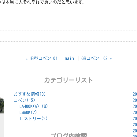
のは本当に人それぞれで良いのだと思います。
«
旧型コペン 01
main
GRコペン 02
»
カテゴリーリスト
おすすめ情報(0)
2
コペン(15)
2
LA400K(A）(8)
2
L880K(7)
2
ヒストリー(2)
2
2
2
ブログ内検索