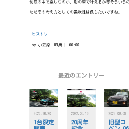
制限の中で楽しむのか、別の車で叶えるか等そういう
ただその考え方としての柔軟性は保ちたいですね。
ヒストリー
by
小笠原 昭典
00:00
最近のエントリー
2022.10.20
2022.06.19
2022.06.08
1台限定
20周年
旧型コ
販売
記念
ペン 06