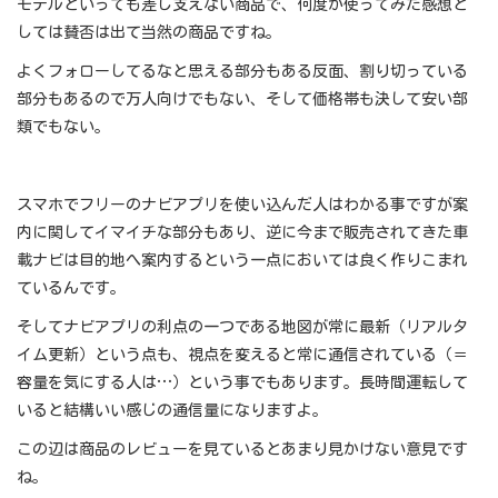
モデルといっても差し支えない商品で、何度か使ってみた感想と
しては賛否は出て当然の商品ですね。
よくフォローしてるなと思える部分もある反面、割り切っている
部分もあるので万人向けでもない、そして価格帯も決して安い部
類でもない。
スマホでフリーのナビアプリを使い込んだ人はわかる事ですが案
内に関してイマイチな部分もあり、逆に今まで販売されてきた車
載ナビは目的地へ案内するという一点においては良く作りこまれ
ているんです。
そしてナビアプリの利点の一つである地図が常に最新（リアルタ
イム更新）という点も、視点を変えると常に通信されている（＝
容量を気にする人は…）という事でもあります。長時間運転して
いると結構いい感じの通信量になりますよ。
この辺は商品のレビューを見ているとあまり見かけない意見です
ね。