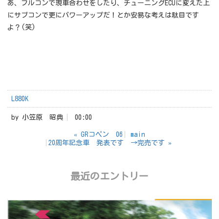
あ、フルコンで現車合わせをしたり、チューニングECUに変えた上
にサブコンで更にパワーアップだ！とか安易な考えは駄目です
よ？(笑)
L880K
by
小笠原 昭典
00:00
«
GRコペン 06
main
20周年記念車 発表です →完売です
»
最近のエントリー