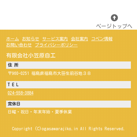
ページトップへ
ホーム
お知らせ
サービス案内
会社案内
コペン情報
お問い合わせ
プライバシーポリシー
有限会社小笠原自工
住 所
〒960-0251 福島県福島市大笹生前谷地３８
T E L
024-558-3884
定休日
日曜・祝日・年末年始・夏季休業
Copyright (C)ogasawarajiko.in All Rights Reserved.