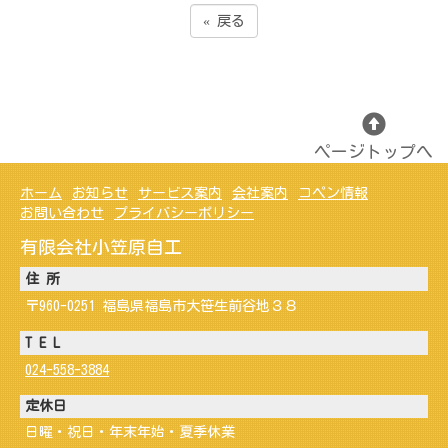
«
戻る
ページトップへ
ホーム
お知らせ
サービス案内
会社案内
コペン情報
お問い合わせ
プライバシーポリシー
有限会社小笠原自工
住 所
〒960-0251 福島県福島市大笹生前谷地３８
T E L
024-558-3884
定休日
日曜・祝日・年末年始・夏季休業