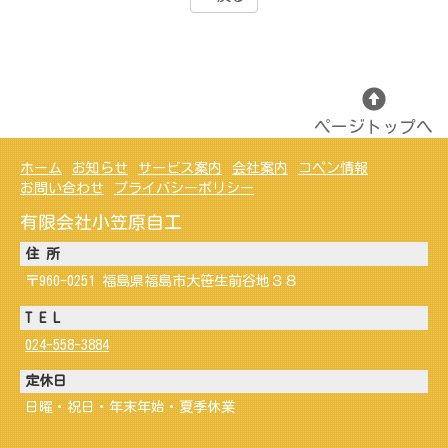
ページトップへ
ホーム
お知らせ
サービス案内
会社案内
コペン情報
お問い合わせ
プライバシーポリシー
有限会社小笠原自工
住 所
〒960-0251 福島県福島市大笹生前谷地３８
T E L
024-558-3884
定休日
日曜・祝日・年末年始・夏季休業