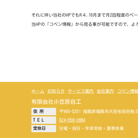
それに伴い当社のHPでもR４.10月まで月2回程度の
当HPの「コペン情報」から見る事が可能ですので、よ
ホーム
お知らせ
サービス案内
会社案内
コペン情
有限会社小笠原自工
住 所
〒960-0251 福島県福島市大笹生前谷地
T E L
024-558-3884
定休日
日曜・祝日・年末年始・夏季休業