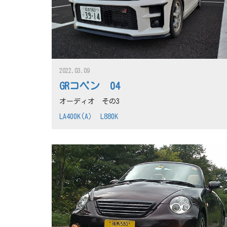
2022.03.09
GRコペン 04
オーディオ その3
LA400K(A）
L880K