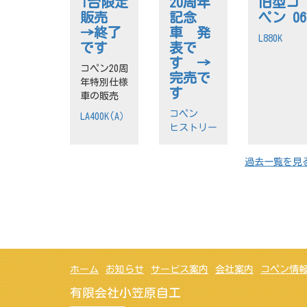
1台限定
20周年
旧型コ
販売
記念
ペン 06
→終了
車 発
L880K
です
表で
す →
コペン20周
完売で
年特別仕様
す
車の販売
コペン
LA400K(A）
ヒストリー
過去一覧を見
ホーム
お知らせ
サービス案内
会社案内
コペン情
有限会社小笠原自工