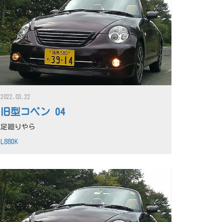
2022.03.22
旧型コペン 04
足廻りやら
L880K