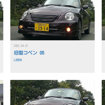
2022.04.22
旧型コペン 05
L880K